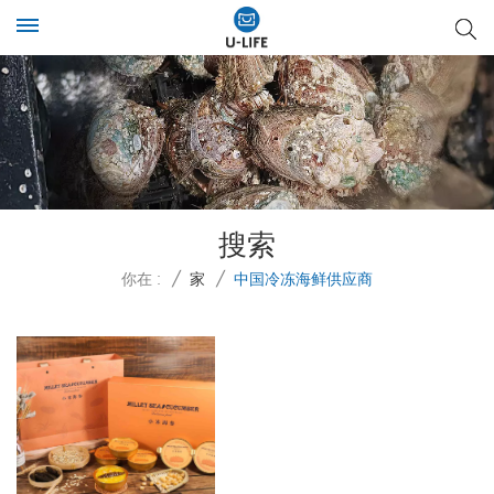
搜索
你在 :
/
家
/
中国冷冻海鲜供应商