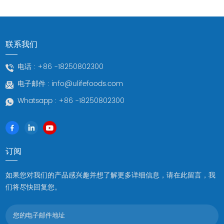
海鲜，经过精湛的工艺制作而成。不仅味道鲜美，还富含胶原蛋
白，给肌肤带来深层滋养。赠送礼物或自己享受是一种关心和爱护
自己身体的方式。 4、工艺和品质的选择每个礼盒的背后都有我们
工艺的痕迹。我们精选最好的原材料，精心制作每一件产品，确保
联系我们
您品尝到的不仅仅是美味，还有我们对品质的执着。每一口都是对
味蕾的挑战，每一道菜都是对美好生活的追求。 5.进入我们的海鲜
电话 :
+86 -18250802300
礼盒世界让我们一起踏上海鲜美食之旅，品味海洋的馈赠。探索我
电子邮件 :
info@ulifefoods.com
们的网站，发现更多海鲜礼盒选择，为您和您的亲朋好友带来无尽
的美食盛宴。 [点击进入 优莱夫食品公司 开启海鲜味蕾之旅】​
Whatsapp :
+86 -18250802300
订阅
如果您对我们的产品感兴趣并想了解更多详细信息，请在此留言，我
们将尽快回复您。