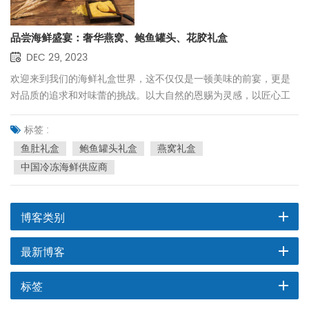
品尝海鲜盛宴：奢华燕窝、鲍鱼罐头、花胶礼盒
DEC 29, 2023
欢迎来到我们的海鲜礼盒世界，这不仅仅是一顿美味的前宴，更是
对品质的追求和对味蕾的挑战。以大自然的恩赐为灵感，以匠心工
艺为保证，精选燕窝、鲍鱼罐头、花胶等美味佳肴，打造出一系列
令人陶醉的海鲜礼盒，让您的每一餐都赏心悦目。美食盛宴。 1. 燕
标签 :
窝礼盒：滋补养生的极致享受燕窝，被誉为海上珍珠，是中国传统
鱼肚礼盒
鲍鱼罐头礼盒
燕窝礼盒
的最佳营养滋补品之一。我们的燕窝礼盒不仅采用新鲜优质的燕
中国冷冻海鲜供应商
窝，还搭配多种美味食材，如红枣、枸杞等，呈现出质地细腻、味
道独特的滋补品。馈赠亲友是表达关怀的绝佳选择。 2. 鲍鱼罐头礼
盒：海洋美食的奢华享受我们的鲍鱼罐头礼盒是对大海的热爱之
博客类别
礼。每只鲍鱼均由能工巧匠精心挑选、精心烹调、制成罐头。鲍鱼
的美味结合罐头的便捷，为您带来奢华的海洋美食之旅。这是一份
最新博客
充满品味和高贵的礼物。送给自己或您所爱的人，这将是您味蕾的
终极享受。 3. 鱼肚礼盒：来自海洋的滋养珍宝鱼肚是海洋的精华，
标签
是肌肤的最佳滋养品。我们的鱼肚礼盒采用新鲜的鱼肚，搭配天然