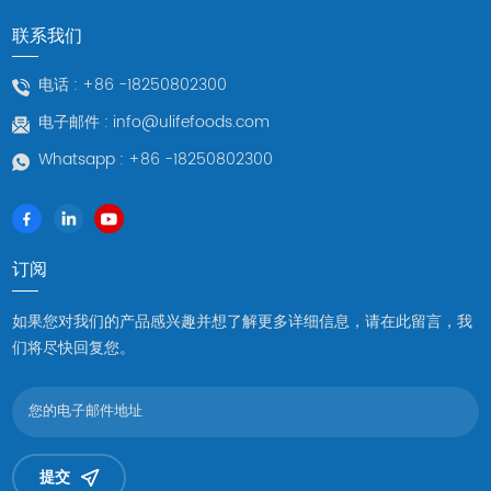
味，突出其鲜美的海洋风味。鲍鱼粥：将鲍鱼切片，与大米一起煮
联系我们
成粥。它营养丰富且易于消化。适合各个年龄段的人享用。鲍鱼
炒：鲍鱼可以与多种蔬菜（如青椒、胡萝卜）快速炒，为菜肴增添
电话 :
+86 -18250802300
色彩和营养。 在Ulifefoods，我们不仅提供美味 鲍鱼海鲜，同时也
电子邮件 :
info@ulifefoods.com
肩负起保护海洋资源的责任。通过可持续的养殖技术和对生态环境
的尊重，我们希望为顾客提供既美味又环保的海鲜产品。欢迎您品
Whatsapp :
+86 -18250802300
尝Ulifefoods的鲍鱼，感受来自大海的赞誉。 我们期待与您分享更
多美食故事和可持续海洋养殖的最新进展。感谢您对Ulifefoods的支
持，让我们共同守护蓝海，享受蓝海赋予的美味。
订阅
如果您对我们的产品感兴趣并想了解更多详细信息，请在此留言，我
们将尽快回复您。
提交