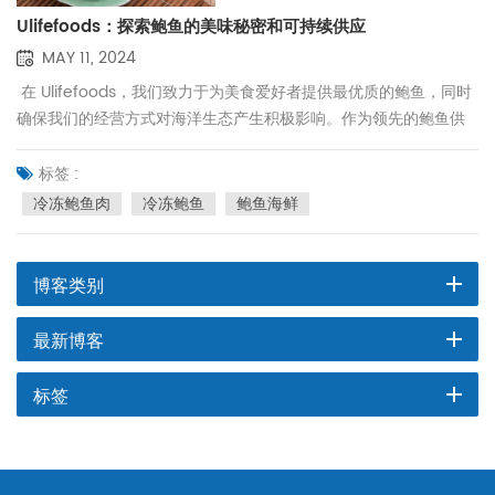
Ulifefoods：探索鲍鱼的美味秘密和可持续供应
MAY 11, 2024
在 Ulifefoods，我们致力于为美食爱好者提供最优质的鲍鱼，同时
确保我们的经营方式对海洋生态产生积极影响。作为领先的鲍鱼供
应商，我们深知鲍鱼不仅是珍贵的海鲜佳肴，更是一种文化传承和
环保责任。在这篇博客中，我们将分享鲍鱼的独特之处、我们的可
标签 :
持续捕捞方法，以及如何在餐桌上享用这种海洋珍宝。 鲍鱼独特的
冷冻鲍鱼肉
冷冻鲍鱼
鲍鱼海鲜
口感鲍鱼因其口感细腻、营养价值丰富而被誉为“海中牛肉”。其肉质
肥厚，味道鲜美，并含有高蛋白、低脂肪和多种对人体有益的微量
元素。在不同的烹饪方法下，鲍鱼可以呈现出多种风味。无论是
博客类别
蒸、炖还是烤，人们都能品味到大海的独特魅力。 Ulifefoods 的可
持续收获在 Ulifefoods，我们种植 冷冻鲍鱼肉 使用科学和可持续的
最新博客
方法。我们的养殖场位于生态环境优良的海域，严格控制养殖密
度，确保每只鲍鱼都能在健康的环境中生长。此外，我们采用环保
标签
饲料和天然成熟的养殖技术，既保证了鲍鱼的高品质，又最大限度
地减少了对环境的影响。 如何享受 冷冻鲍鱼鲍鱼的烹饪方法有很多
种，但为了最大程度地保留其原味，我们推荐简单的烹饪方法。以
下是一些在家烹饪鲍鱼的建议： 清蒸鲍鱼：用姜葱蒸鲍鱼，简单调