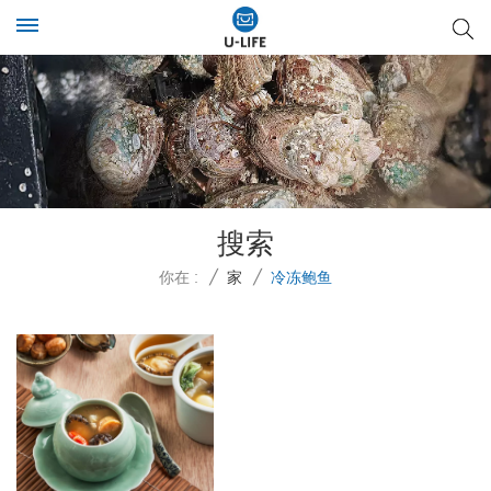
搜索
你在 :
/
家
/
冷冻鲍鱼