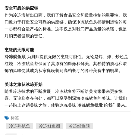
安全可靠的供应链
作为冷冻海鲜出口商，我们了解食品安全和质量控制的重要性。我
们致力于打造安全可靠的供应链，确保冷冻鱿鱼从捕捞到运输的每
一步都符合最严格的标准。这不仅是对我们产品质量的承诺，也是
对消费者健康的责任。
烹饪的无限可能
冷冻鱿鱼须
为厨师提供无限的烹饪可能性。无论是烤、炸、炒还是
红烧，冷冻鱿鱼都保留了其原有的鲜嫩和鲜美。其独特的质地和浓
郁的风味使其成为从家庭晚餐到高档餐厅的各种美食中的明星。
美味之旅从冰冻开始
随着冷冻技术的不断发展，冷冻鱿鱼将不断给美食家带来更多惊
喜。无论您身在何处，都可以享受到深海冷冻鱿鱼的美味。让我们
一起踏上这趟美味之旅，体验冰冻美味
冷冻鱿鱼批发
给我们带来。
标签 :
冷冻熟鱿鱼
冷冻鱿鱼圈
冷冻鱿鱼须