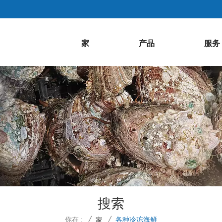
家
产品
服务
搜索
你在 :
各种冷冻海鲜
/
家
/