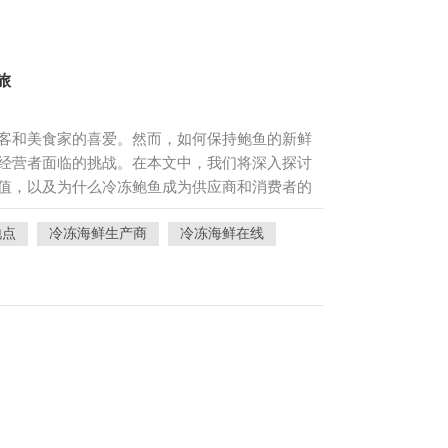
旅
客和美食家的喜爱。然而，如何保持鲍鱼的新鲜
经营者面临的挑战。在本文中，我们将深入探讨
值，以及为什么冷冻鲍鱼成为供应商和消费者的
鲜嫩的口感和鲜美的风味，冷冻鲍鱼需要精心准
地点
冷冻海鲜生产商
冷冻海鲜在线
： 捕捞和加工：鲍鱼在海洋中捕获后立即进行加
从壳中取出、清洁并将其加工成可食用的部
鲍鱼，采用超低温冷冻技术，通常在-40摄氏度以
晶，从而保持食材的品质。 真空密封：冷冻后，
以避免氧气接触并防止氧化和细菌生长。 保鲜包
容器包装，以确保较长的保质期。 为什么选择冷
留其原有的新鲜口感和风味。冷冻过程有助于减
。 长期保存：与新鲜鲍鱼相比，冷冻鲍鱼可以保
方便：冷冻鲍鱼可以随时取出，不用担心新鲜食材