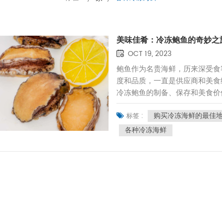
美味佳肴：冷冻鲍鱼的奇妙之
OCT 19, 2023
鲍鱼作为名贵海鲜，历来深受食
度和品质，一直是供应商和美食
冷冻鲍鱼的制备、保存和美食价
首选。冷冻鲍鱼的制备为了保持
购买冷冻海鲜的最佳
备。这个过程通常包括以下步骤
标签 :
工，以确保新鲜度。这包括将其
各种冷冻海鲜
分。 快速冷冻：为了尽快冷冻
下，以保证冷冻过程中水分不结
生鲍鱼壳 通常是真空密封的，
装：冷冻鲍鱼通常采用密封袋或
冻鲍鱼？新鲜度：冷冻鲍鱼能保
缓腐败和氧化，从而延长保质期
存更长时间而不失去其美味。 