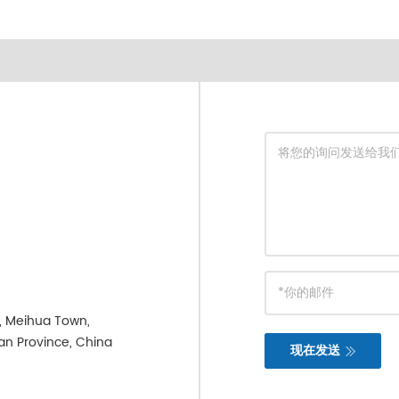
e, Meihua Town,
ian Province, China
现在发送