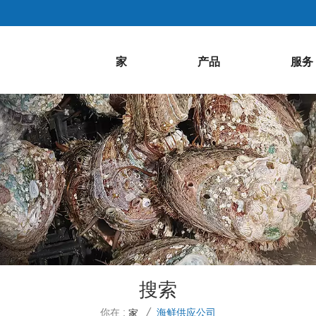
家
产品
服务
搜索
你在 :
海鲜供应公司
家
/