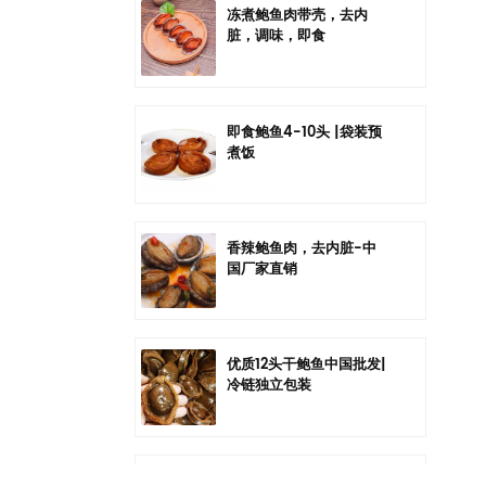
冻煮鲍鱼肉带壳，去内
脏，调味，即食
即食鲍鱼4-10头 |袋装预
煮饭
香辣鲍鱼肉，去内脏-中
国厂家直销
优质12头干鲍鱼中国批发|
冷链独立包装
中国六头干鲍鱼批发|冷链