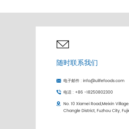
独立包装
随时联系我们
电子邮件 :
info@ulifefoods.com
电话 :
+86 -18250802300
No. 10 Xiamei Road,Meixin Villag
Changle District, Fuzhou City, Fuj