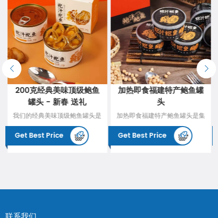
200克经典美味顶级鲍鱼
加热即食福建特产鲍鱼罐
罐头 - 新春 送礼
头
我们的经典美味顶级鲍鱼罐头是
加热即食福建特产鲍鱼罐头是集
海鲜珍品的终极选择。精选上等
美味与方便于一体的海鲜佳肴。
Get Best Price
Get Best Price
鲍鱼，味道鲜美细腻，结合独特
每只鲍鱼均经过特殊加工，搭配
的罐装工艺，保留了鲍鱼鲜嫩的
独特的闽式鲍汁，保留其鲜美口
口感。此罐不仅是独特美味的代
感。方便即食，为您带来传统闽
表，更是奢华海鲜的极致享受。
菜精髓，是品尝美味海鲜的理想
无论是单独品尝，还是与各种美
选择。
食搭配，都能感受到顶级鲍鱼的
珍贵魅力。
联系我们