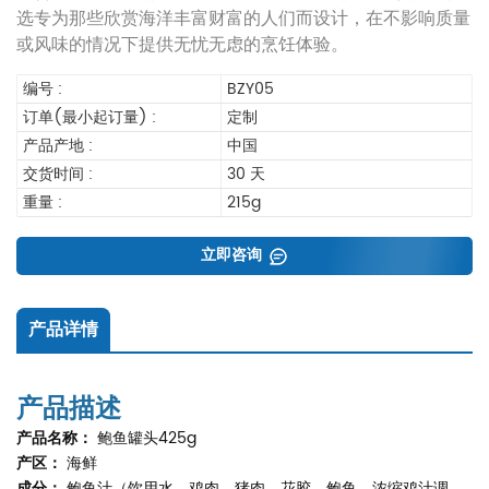
选专为那些欣赏海洋丰富财富的人们而设计，在不影响质量
或风味的情况下提供无忧无虑的烹饪体验。
编号 :
BZY05
订单(最小起订量) :
定制
产品产地 :
中国
交货时间 :
30 天
重量 :
215g
立即咨询
产品详情
产品描述
产品名称：
鲍鱼罐头425g
产区：
海鲜
成分：
鲍鱼汁（饮用水、鸡肉、猪肉、花胶、鲍鱼、浓缩鸡汁调