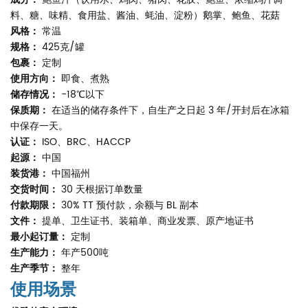
料、糖、味精、食用盐、酱油、蚝油、淀粉）鹅掌、鲍鱼、花菇
风格：
常温
规格：
425克/罐
包裹：
定制
使用方向：
即食、煮熟
储存情况：
-18℃以下
保质期：
在适当的储存条件下，自生产之日起 3 年/开封后在冰箱
中保存一天。
认证：
ISO、BRC、HACCP
起源：
中国
装货港：
中国福州
交货时间：
30 天根据订单数量
付款期限：
30% TT 预付款，余额与 BL 副本
文件：
提单、卫生证书、装箱单、商业发票、原产地证书
最小起订量：
定制
生产能力：
年产500吨
生产季节：
整年
使用场景