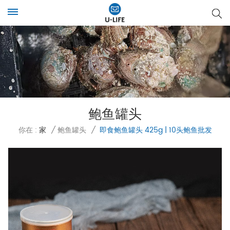
鲍鱼罐头
你在 :
家
/
鲍鱼罐头
/
即食鲍鱼罐头 425g | 10头鲍鱼批发