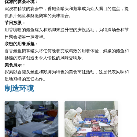
优雅的宴会环境：
沉浸在精致的宴会中，香鲍鱼罐头和鹅掌成为众人瞩目的焦点，提
供多汁鲍鱼和酥脆鹅掌的美味组合。
节日放纵：
用香喷喷的鲍鱼罐头和鹅脚来提升您的庆祝活动，为特殊场合和节
日聚会增添一抹奢华。
亲密的用餐乐趣：
香香鲍鱼鹅掌罐头将任何晚餐变成精致的用餐体验，鲜嫩的鲍鱼和
酥脆的鹅掌创造出令人愉悦的风味交响乐。
美食展示：
探索以香罐头鲍鱼和鹅脚为特色的美食烹饪活动，这是代表风味和
质地巅峰的烹饪杰作。
制造环境