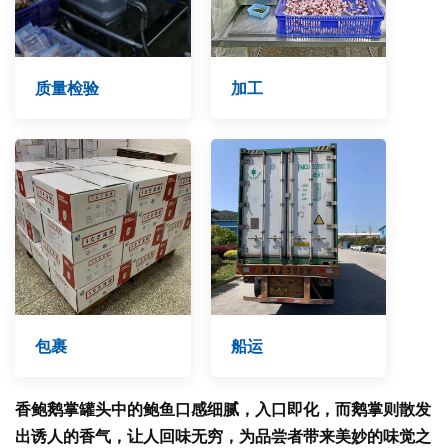
质量检验
加工
包裹
船运
香鲍鹅掌罐头中的鲍鱼口感细腻，入口即化，而鹅掌则散发
出诱人的香气，让人回味无穷，为品尝者带来美妙的味觉之