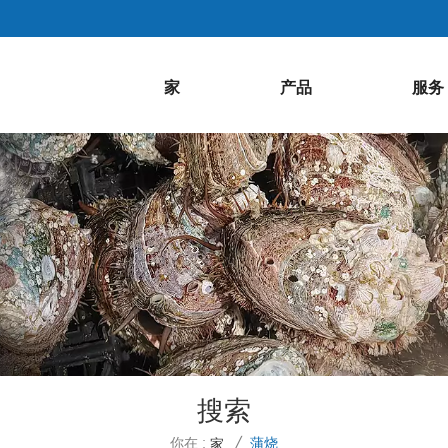
家
产品
服务
搜索
你在 :
蒲烧
家
/