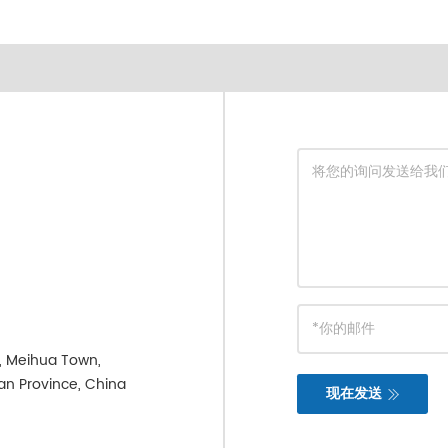
e, Meihua Town,
ian Province, China
现在发送