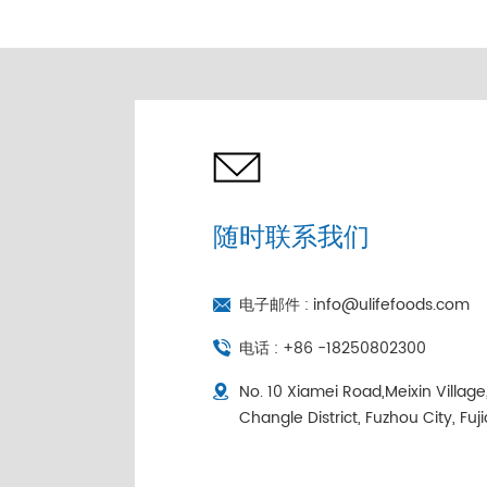
独立包装
随时联系我们
电子邮件 :
info@ulifefoods.com
电话 :
+86 -18250802300
No. 10 Xiamei Road,Meixin Villag
Changle District, Fuzhou City, Fuj