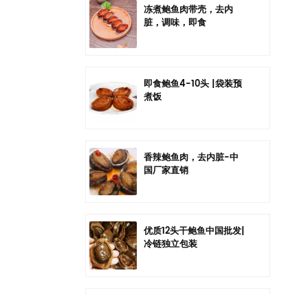
冻煮鲍鱼肉带壳，去内
脏，调味，即食
即食鲍鱼4-10头 |袋装预
煮饭
香辣鲍鱼肉，去内脏-中
国厂家直销
优质12头干鲍鱼中国批发|
冷链独立包装
中国六头干鲍鱼批发|冷链