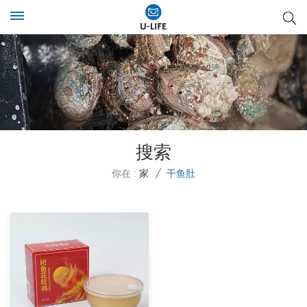
搜索
你在 :
家
/
干鱼肚