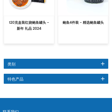
120克盒装红烧鲍鱼罐头 -
鲍鱼4件装 - 精选鲍鱼罐头
新年 礼品 2024
类别
特色产品
联系我们