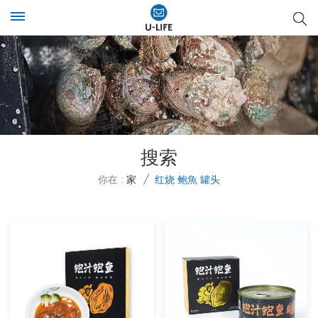
搜索
你在 :
家
/
红烧 鲍魚 罐头