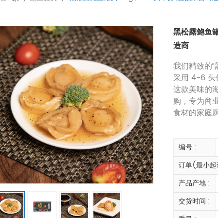
黑松露鲍鱼罐头
造商
我们精致的“
采用 4-6
这款美味的
购，专为商
食材的家庭
编号 :
订单(最小起订
产品产地 :
交货时间 :