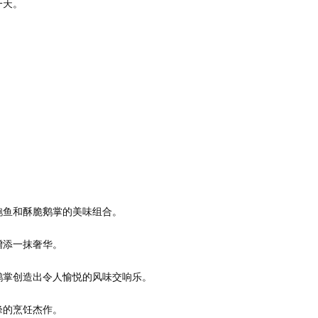
一天。
鲍鱼和酥脆鹅掌的美味组合。
增添一抹奢华。
鹅掌创造出令人愉悦的风味交响乐。
峰的烹饪杰作。