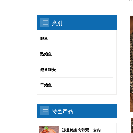
类别
鲍鱼
熟鲍鱼
鲍鱼罐头
干鲍鱼
特色产品
冻煮鲍鱼肉带壳，去内