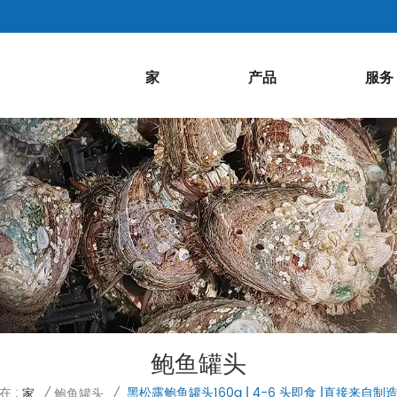
家
产品
服务
鲍鱼罐头
在 :
黑松露鲍鱼罐头160g | 4-6 头即食 |直接来自制
家
/
鲍鱼罐头
/