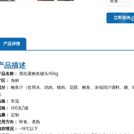
重量 :
立即咨询
产品详情
产品描述
产品名称：
黑松露鲍鱼罐头160g
产区：
海鲜
成分：
鲍鱼汁（饮用水、鸡肉、猪肉、花胶、鲍鱼、浓缩鸡汁调料、糖、
菇
风格：
常温
规格：
160克/罐
包裹：
定制
使用方向：
即食、煮熟
储存情况：
-18℃以下