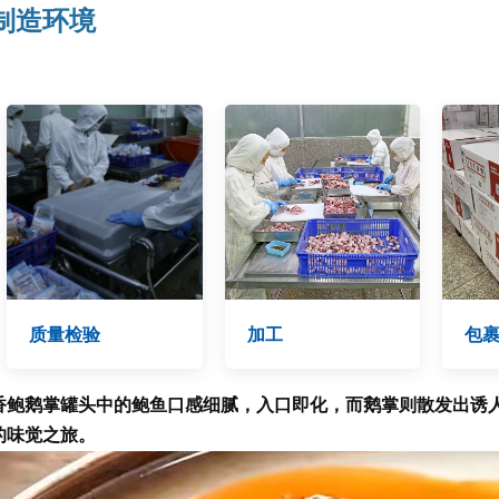
制造环境
质量检验
加工
包
香鲍鹅掌罐头中的鲍鱼口感细腻，入口即化，而鹅掌则散发出诱
的味觉之旅。