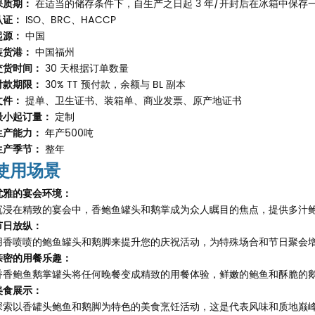
保质期：
在适当的储存条件下，自生产之日起 3 年/开封后在冰箱中保存
认证：
ISO、BRC、HACCP
起源：
中国
装货港：
中国福州
交货时间：
30 天根据订单数量
付款期限：
30% TT 预付款，余额与 BL 副本
文件：
提单、卫生证书、装箱单、商业发票、原产地证书
最小起订量：
定制
生产能力：
年产500吨
生产季节：
整年
使用场景
优雅的宴会环境：
沉浸在精致的宴会中，香鲍鱼罐头和鹅掌成为众人瞩目的焦点，提供多汁
节日放纵：
用香喷喷的鲍鱼罐头和鹅脚来提升您的庆祝活动，为特殊场合和节日聚会
亲密的用餐乐趣：
香香鲍鱼鹅掌罐头将任何晚餐变成精致的用餐体验，鲜嫩的鲍鱼和酥脆的
美食展示：
探索以香罐头鲍鱼和鹅脚为特色的美食烹饪活动，这是代表风味和质地巅