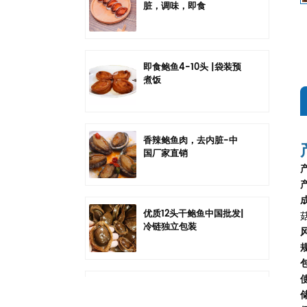
脏，调味，即食
即食鲍鱼4-10头 |袋装预
煮饭
香辣鲍鱼肉，去内脏-中
国厂家直销
优质12头干鲍鱼中国批发|
冷链独立包装
中国六头干鲍鱼批发|冷链
独立包装