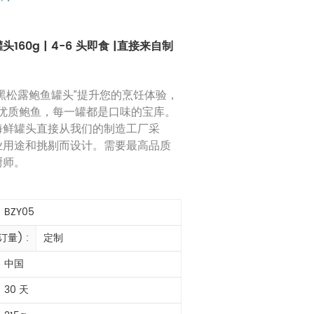
160g | 4-6 头即食 |直接来自制
黑松露鲍鱼罐头”提升您的烹饪体验，
 头优质鲍鱼，每一罐都是口味的宝库。
海鲜罐头直接从我们的制造工厂采
业用途和挑剔而设计。需要最高品质
厨师。
BZY05
量) :
定制
中国
30 天