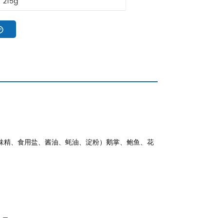
215g
味精、食用盐、酱油、蚝油、淀粉）鹅掌、鲍鱼、花