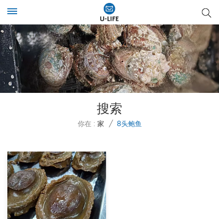
搜索
你在 :
家
/
8头鲍鱼