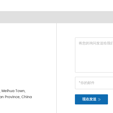
e, Meihua Town,
ian Province, China
现在发送