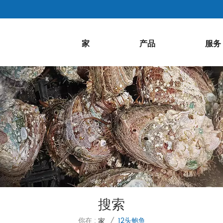
家
产品
服务
搜索
你在 :
12头鲍鱼
家
/