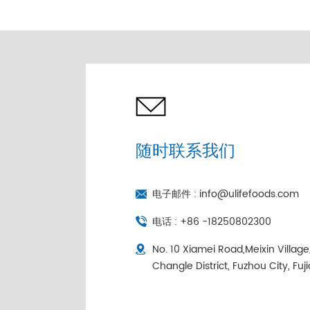
独立包装
随时联系我们
电子邮件 :
info@ulifefoods.com
电话 :
+86 -18250802300
No. 10 Xiamei Road,Meixin Villag
Changle District, Fuzhou City, Fuj