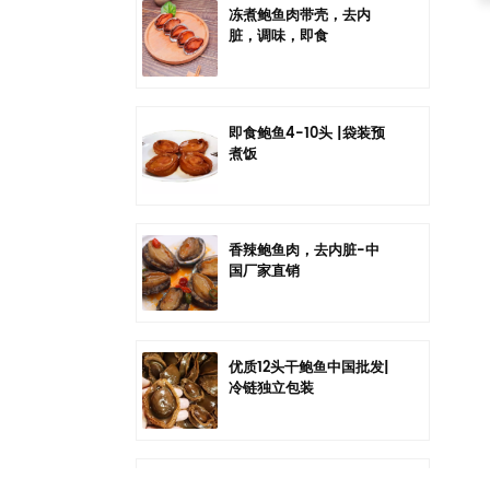
冻煮鲍鱼肉带壳，去内
脏，调味，即食
即食鲍鱼4-10头 |袋装预
煮饭
香辣鲍鱼肉，去内脏-中
国厂家直销
优质12头干鲍鱼中国批发|
冷链独立包装
中国六头干鲍鱼批发|冷链