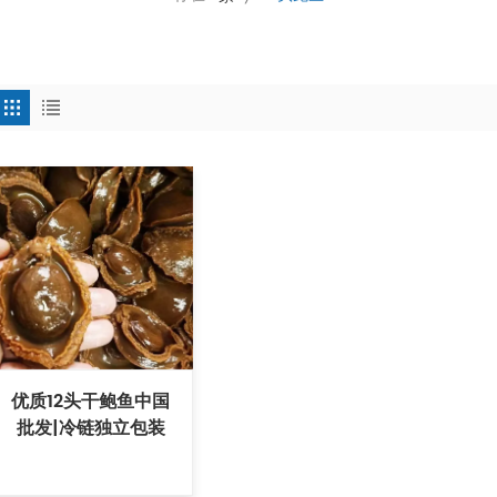
优质12头干鲍鱼中国
批发|冷链独立包装